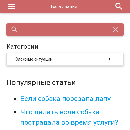
menu
search
База знаний
search
close
Категории
chevron_right
Сложные ситуации
Популярные статьи
Если собака порезала лапу
Что делать если собака
пострадала во время услуги?