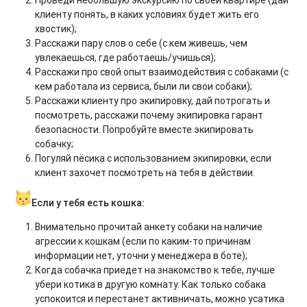
клиенту понять, в каких условиях будет жить его
хвостик);
Расскажи пару слов о себе (с кем живешь, чем
увлекаешься, где работаешь/учишься);
Расскажи про свой опыт взаимодействия с собаками (с
кем работала из сервиса, были ли свои собаки);
Расскажи клиенту про экипировку, дай потрогать и
посмотреть, расскажи почему экипировка гарант
безопасности. Попробуйте вместе экипировать
собачку;
Погуляй пёсика с использованием экипировки, если
клиент захочет посмотреть на тебя в действии.
Если у тебя есть кошка:
Внимательно прочитай анкету собаки на наличие
агрессии к кошкам (если по каким-то причинам
информации нет, уточни у менеджера в боте);
Когда собачка приедет на знакомство к тебе, лучше
убери котика в другую комнату. Как только собака
успокоится и перестанет активничать, можно усатика