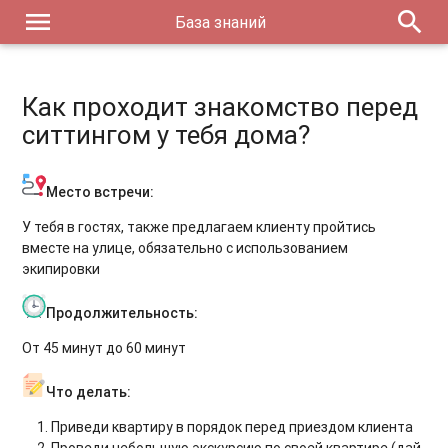
menu
search
База знаний
Как проходит знакомство перед
ситтингом у тебя дома?
Место встречи:
У тебя в гостях, также предлагаем клиенту пройтись
вместе на улице, обязательно с использованием
экипировки​​
Продолжительность:
От 45 минут до 60 минут
Что делать:
Приведи квартиру в порядок перед приездом клиента
Проведи небольшую экскурсию по своей квартире (дай