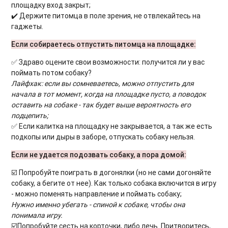
площадку вход закрыт;
✔️
​
Держите питомца в поле зрения, не отвлекайтесь на
гаджеты.
Если собираетесь отпустить питомца на площадке:
✅
​
Здраво оцените свои возможности: получится ли у вас
поймать потом собаку?
Лайфхак: если вы сомневаетесь, можно отпустить для
начала в тот момент, когда на площадке пусто, а поводок
оставить на собаке - так будет выше вероятность его
подцепить;
✅
​
Если калитка на площадку не закрывается, а так же есть
подкопы или дыры в заборе, отпускать собаку нельзя.
Если не удается подозвать собаку, а пора домой:
☑️
​
Попробуйте поиграть в догонялки (но не сами догоняйте
собаку, а бегите от нее). Как только собака включится в игру
- можно поменять направление и поймать собаку;
Нужно именно убегать - спиной к собаке, чтобы она
понимала игру.
☑️
Попробуйте сесть на корточки, либо лечь. Притворитесь,