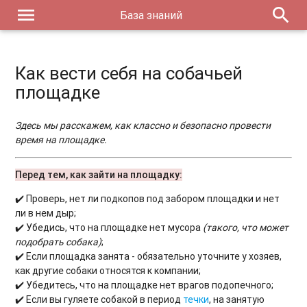
menu
search
База знаний
Как вести себя на собачьей
площадке
Здесь мы расскажем, как классно и безопасно провести
время на площадке.
Перед тем, как зайти на площадку:
✔️
Проверь, нет ли подкопов под забором площадки и нет
ли в нем дыр;
✔️
​
Убедись, что на площадке нет мусора
(такого, что может
подобрать собака)
;
✔️
​
Если площадка занята - обязательно уточните у хозяев,
как другие собаки относятся к компании;
✔️
​
Убедитесь, что на площадке нет врагов подопечного;
✔️
​
Если вы гуляете собакой в период
течки
, на занятую