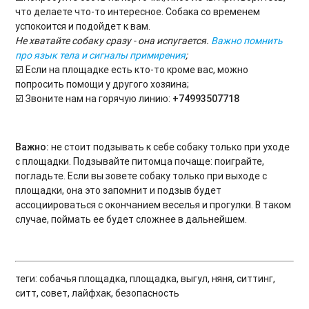
что делаете что-то интересное. Собака со временем
успокоится и подойдет к вам.
Не хватайте собаку сразу - она испугается.
Важно помнить
про язык тела и сигналы примирения
;
☑️
​
Если на площадке есть кто-то кроме вас, можно
попросить помощи у другого хозяина;
☑️
​
Звоните нам на горячую линию:
+74993507718
Важно:
не стоит подзывать к себе собаку только при уходе
с площадки. Подзывайте питомца почаще: поиграйте,
погладьте. Если вы зовете собаку только при выходе с
площадки, она это запомнит и подзыв будет
ассоциироваться с окончанием веселья и прогулки. В таком
случае, поймать ее будет сложнее в дальнейшем.
​теги: собачья площадка, площадка, выгул, няня, ситтинг,
ситт, совет, лайфхак, безопасность